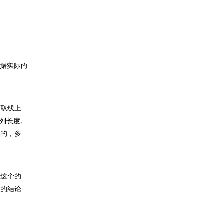
根据实际的
：取线上
队列长度。
快的，多
测这个的
终的结论
。