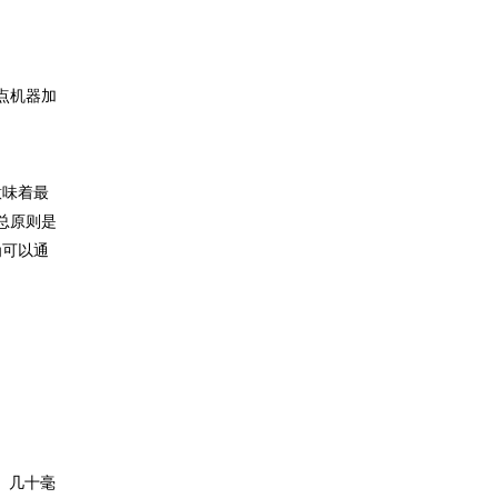
点机器加
意味着最
总原则是
为可以通
、几十毫