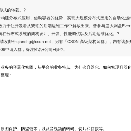
形式的转载。?
台构建分布式应用，借助容器的优势，实现大规模分布式应用的自动化运
致力于让开发者从繁琐的后端运维工作中解放出来。曾参与盛大网盘EverB
方向在分布式系统的架构设计、开发、性能调优以及后期运维优化。?
qianshg@csdn.net，另有「CSDN 高级架构师群」，内有诸多
2008申请入群，备注姓名+公司+职位。
台业务的容器化实践，从平台的业务特点、为什么容器化、如何实现容器
的整理：
、原图保护、防盗链等，以及音视频的转码、切片和拼接等。