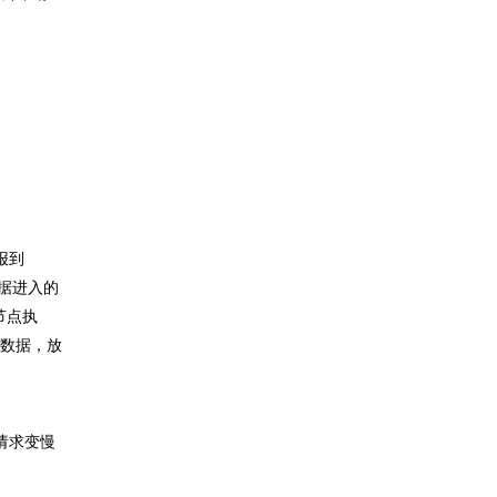
报到
，根据进入的
节点执
载数据，放
请求变慢