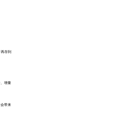
片再存到
量、增量
这会带来