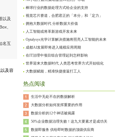
棒球行业的数据处理方式给企业的支持
视觉芯片赛道，合肥君正的「本分」和「定力」
维以及
拥抱大数据时代 分析数据大价值
ox、
人工智能或将革新游戏开发未来
Optalysys光学计算解决措施将照亮人工智能的未来
知名互
成都AI发展即将进入规模应用周期
在IT治理中项目组合管理起到怎样影响
世界迎来大数据时代 人类思考世界方式开始锐化
化以及容
大数据赋能，精准快捷接返打工人
热点阅读
生活中无处不在的数据解析
大数据分析如何发挥重要的作用
数据分析的12个神话被揭露
50%企业数据治理失败！这九大要素才是成功关
数据即服务 供给即时数据的顶级供应商