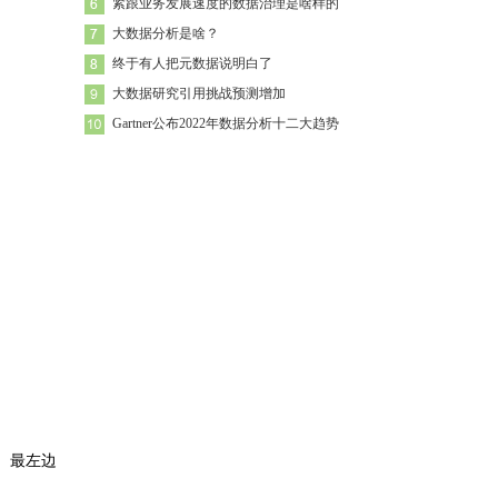
紧跟业务发展速度的数据治理是啥样的
大数据分析是啥？
终于有人把元数据说明白了
大数据研究引用挑战预测增加
Gartner公布2022年数据分析十二大趋势
。最左边