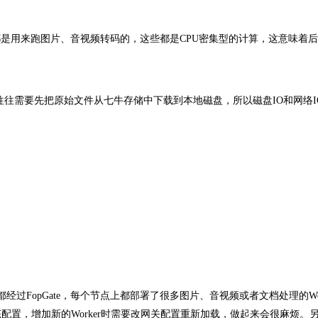
都是用来跑图片、音视频转码的，这些都是CPU密集型的计算，这意味着
，往往需要先把原始文件从七牛存储中下载到本地磁盘，所以磁盘IO和网络I
过FopGate，每个节点上都部署了很多图片、音视频或者文档处理的Wor
态配置，增加新的Worker时需要改网关配置重新加载，做起来会很麻烦。