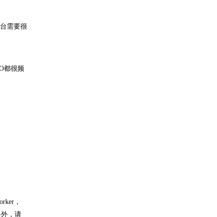
后台需要很
O都很频
ker，
另外，请